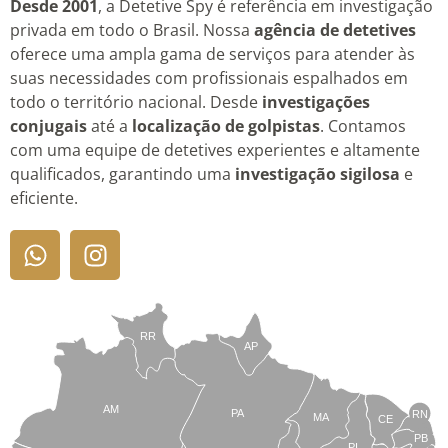
Desde 2001
, a Detetive Spy é referência em investigação
privada em todo o Brasil. Nossa
agência de detetives
oferece uma ampla gama de serviços para atender às
suas necessidades com profissionais espalhados em
todo o território nacional. Desde
investigações
conjugais
até a
localização de golpistas
. Contamos
com uma equipe de detetives experientes e altamente
qualificados, garantindo uma
investigação sigilosa
e
eficiente.
RR
AP
AM
PA
RN
MA
CE
PB
PI