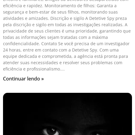
eficiência e rapidez. Monitoramento de filhos: Garanta a
segurança e bem-estar de seus filhos, monitorando suas
atividades e amizades. Discrição e sigilo A Detetive Spy preza
pela discrição e sigilo em todas as investigações realizadas. A
privacidade de seus clientes é uma prioridade, garantindo que
todas as informações sejam tratadas com a máxima
confidencialidade. Contato Se você precisa de um investigador
24 horas, entre em contato com a Detetive Spy. Com uma
equipe dedicada e comprometida, a agência está pronta para
atender suas necessidades e resolver seus problemas com
eficiência e profissionalismo.
Continuar lendo »