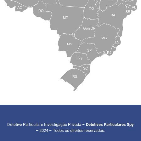
PE
AL
AC
TO
RO
SE
BA
MT
Goiás
DF
MG
ES
MS
SP
RJ
PR
SC
RS
Detetive Particular e Investigação Privada –
Detetives Particulares Spy
–
2024 – Todos os direitos reservados.