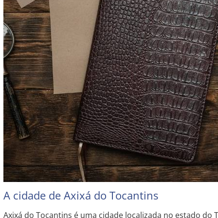
A cidade de Axixá do Tocantins
Axixá do Tocantins é uma cidade localizada no estado do T