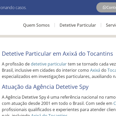
ionando casos.
Cont
Quem Somos
Detetive Particular
Serv
Detetive Particular em Axixá do Tocantins
A profissão de
detetive particular
tem se tornado cada vez
Brasil, inclusive em cidades do interior como
Axixá
do
Toca
especializados em investigações particulares, auxiliando n
Atuação da Agência Detetive Spy
A Agência Detetive Spy é uma referência nacional no ramo 
com atuação desde 2001 em todo o Brasil. Com sede em
C
profissionais qualificados e experientes para atender clie
país, incluindo
Axixá do Tocantins
.