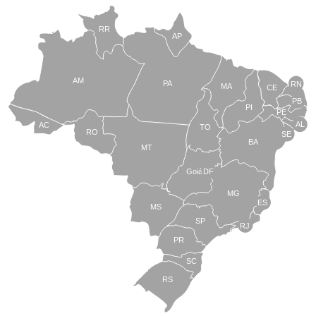
RR
AP
AM
PA
RN
MA
CE
PB
PI
PE
AL
AC
TO
RO
SE
BA
MT
Goiás
DF
MG
ES
MS
SP
RJ
PR
SC
RS