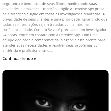
segurança e bem-estar de seus filhos, monitorando suas
atividades e amizades. Discrição e sigilo A Detetive Spy preza
pela discrição e sigilo em todas as investigações realizadas. A
privacidade de seus clientes é uma prioridade, garantindo que
todas as informações sejam tratadas com a máxima
confidencialidade. Contato Se você precisa de um investigador
24 horas, entre em contato com a Detetive Spy. Com uma
equipe dedicada e comprometida, a agência está pronta para
atender suas necessidades e resolver seus problemas com
eficiência e profissionalismo.
Continuar lendo »