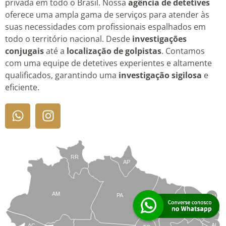
privada em todo o Brasil. Nossa
agência de detetives
oferece uma ampla gama de serviços para atender às
suas necessidades com profissionais espalhados em
todo o território nacional. Desde
investigações
conjugais
até a
localização de golpistas
. Contamos
com uma equipe de detetives experientes e altamente
qualificados, garantindo uma
investigação sigilosa
e
eficiente.
RR
AP
AM
PA
RN
MA
CE
PB
PI
PE
AL
AC