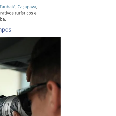
Taubaté
,
Caçapava
,
tivos turísticos e
ba.
mpos