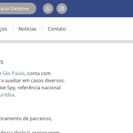
ratar Detetive
iços
Notícias
Contato
os
de
São Paulo
, conta com
ra auxiliar em casos diversos.
e Spy, referência nacional
uritiba
.
toramento de parceiros,
rência desleal, espionagem