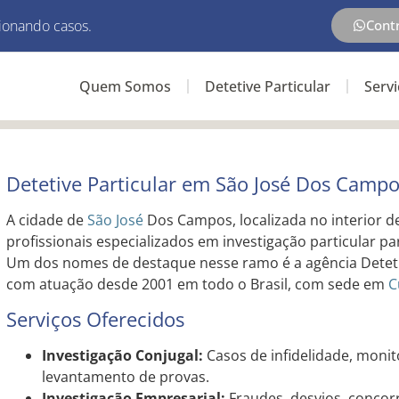
ionando casos.
Cont
Quem Somos
Detetive Particular
Serv
Detetive Particular em São José Dos Camp
A cidade de
São José
Dos Campos, localizada no interior 
profissionais especializados em investigação particular pa
Um dos nomes de destaque nesse ramo é a agência Detetiv
com atuação desde 2001 em todo o Brasil, com sede em
C
Serviços Oferecidos
Investigação Conjugal:
Casos de infidelidade, moni
levantamento de provas.
Investigação Empresarial:
Fraudes, desvios, concor