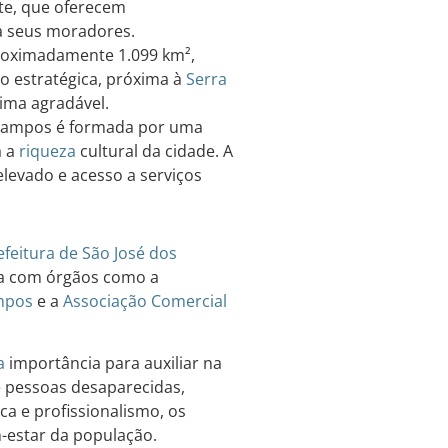
ite, que oferecem
ra seus moradores.
roximadamente 1.099 km²,
ão estratégica, próxima à
Serra
ima agradável.
 Campos é formada por uma
a a
riqueza
cultural da cidade. A
elevado e acesso a serviços
efeitura de São José dos
nta com órgãos como a
ampos
e a
Associação Comercial
a
importância para auxiliar na
de pessoas desaparecidas,
ca e profissionalismo, os
-estar da população.