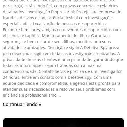
parceiro(a) está sendo fiel, com provas concretas e relatórios
detalhados. Investigação Empresarial: Proteja sua empresa de
fraudes, desvios e concorrência desleal com investigações
especializadas. Localização de pessoas desaparecidas:
Encontre familiares, amigos ou devedores desaparecidos com
eficiência e rapidez. Monitoramento de filhos: Garanta a
segurança e bem-estar de seus filhos, monitorando suas
atividades e amizades. Discrição e sigilo A Detetive Spy preza
pela discrição e sigilo em todas as investigações realizadas. A
privacidade de seus clientes é uma prioridade, garantindo que
todas as informações sejam tratadas com a máxima
confidencialidade. Contato Se você precisa de um investigador
24 horas, entre em contato com a Detetive Spy. Com uma
equipe dedicada e comprometida, a agência está pronta para
atender suas necessidades e resolver seus problemas com
eficiência e profissionalismo.
Continuar lendo »