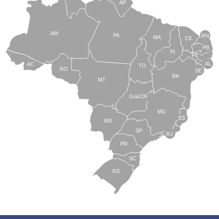
AP
AM
PA
RN
MA
CE
PB
PI
PE
AL
AC
TO
RO
SE
BA
MT
Goiás
DF
MG
ES
MS
SP
RJ
PR
SC
RS