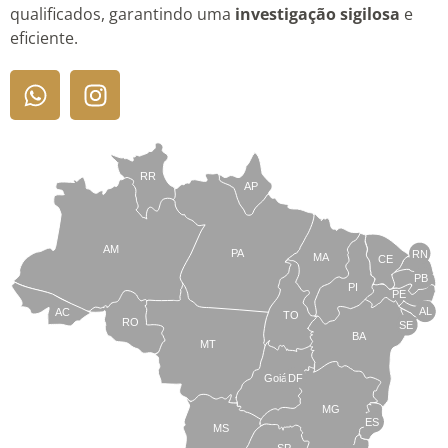
qualificados, garantindo uma
investigação sigilosa
e
eficiente.
RR
AP
AM
PA
RN
MA
CE
PB
PI
PE
AL
AC
TO
RO
SE
BA
MT
Goiás
DF
MG
ES
MS
SP