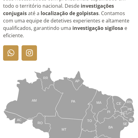
todo o território nacional. Desde
investigações
conjugais
até a
localização de golpistas
. Contamos
com uma equipe de detetives experientes e altamente
qualificados, garantindo uma
investigação sigilosa
e
eficiente.
RR
AP
AM
PA
RN
MA
CE
PB
PI
PE
AL
AC
TO
RO
SE
BA
MT