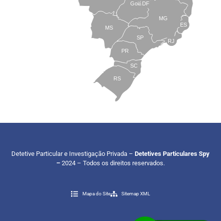
Goiás
DF
MG
ES
MS
SP
RJ
PR
SC
RS
Detetive Particular e Investigação Privada –
Detetives Particulares Spy
–
2024 – Todos os direitos reservados.
Mapa do Site
Sitemap XML