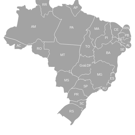
RR
AP
AM
PA
RN
MA
CE
PB
PI
PE
AL
AC
TO
RO
SE
BA
MT
Goiás
DF
MG
ES
MS
SP
RJ
PR
SC
RS