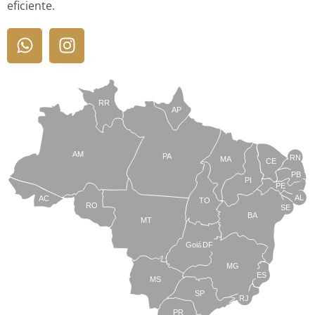
eficiente.
RR
AP
AM
PA
RN
MA
CE
PB
PI
PE
AL
AC
TO
RO
SE
BA
MT
Goiás
DF
MG
ES
MS
SP
RJ
PR