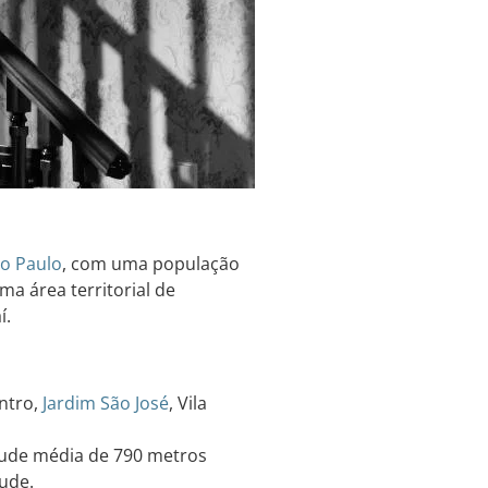
o Paulo
, com uma população
ma área territorial de
í.
ntro,
Jardim
São José
, Vila
itude média de 790 metros
tude.