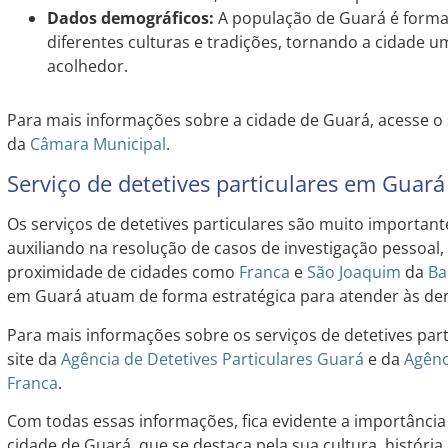
Dados demográficos:
A população de Guará é forma
diferentes culturas e tradições, tornando a cidade um
acolhedor.
Para mais informações sobre a cidade de Guará, acesse o 
da
Câmara Municipal
.
Serviço de detetives particulares em Guará
Os serviços de detetives particulares são muito importa
auxiliando na resolução de casos de investigação pessoal,
proximidade de cidades como
Franca
e
São Joaquim
da
Ba
em Guará atuam de forma estratégica para atender às de
Para mais informações sobre os serviços de detetives par
site da
Agência de Detetives Particulares Guará
e da
Agênc
Franca
.
Com todas essas informações, fica evidente a importância
cidade de Guará, que se destaca pela sua cultura, história 