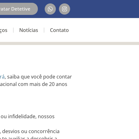
ratar Detetive
iços
Notícias
Contato
rá
, saiba que você pode contar
nacional com mais de 20 anos
 ou infidelidade, nossos
, desvios ou concorrência
e auxiliar a descobrir a