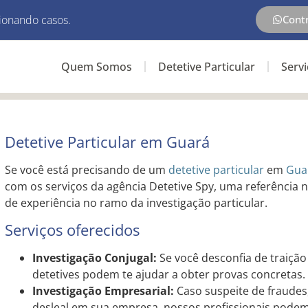
ionando casos.
Cont
Quem Somos
Detetive Particular
Serv
Detetive Particular em Guará
Se você está precisando de um
detetive particular
em
Gua
com os serviços da agência Detetive Spy, uma referência 
de experiência no ramo da investigação particular.
Serviços oferecidos
Investigação Conjugal:
Se você desconfia de traição
detetives podem te ajudar a obter provas concretas.
Investigação Empresarial:
Caso suspeite de fraudes
desleal em sua empresa, nossos profissionais podem t