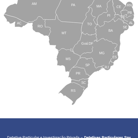
AM
PA
RN
MA
CE
PB
PI
PE
AL
AC
TO
RO
SE
BA
MT
Goiás
DF
MG
ES
MS
SP
RJ
PR
SC
RS
Detetive Particular e Investigação Privada –
Detetives Particulares Spy