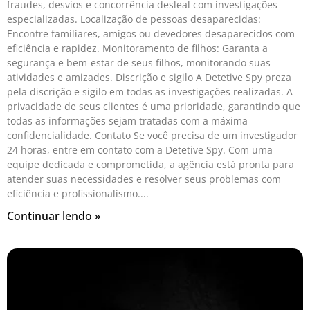
fraudes, desvios e concorrência desleal com investigações
especializadas. Localização de pessoas desaparecidas:
Encontre familiares, amigos ou devedores desaparecidos com
eficiência e rapidez. Monitoramento de filhos: Garanta a
segurança e bem-estar de seus filhos, monitorando suas
atividades e amizades. Discrição e sigilo A Detetive Spy preza
pela discrição e sigilo em todas as investigações realizadas. A
privacidade de seus clientes é uma prioridade, garantindo que
todas as informações sejam tratadas com a máxima
confidencialidade. Contato Se você precisa de um investigador
24 horas, entre em contato com a Detetive Spy. Com uma
equipe dedicada e comprometida, a agência está pronta para
atender suas necessidades e resolver seus problemas com
eficiência e profissionalismo.
Continuar lendo »