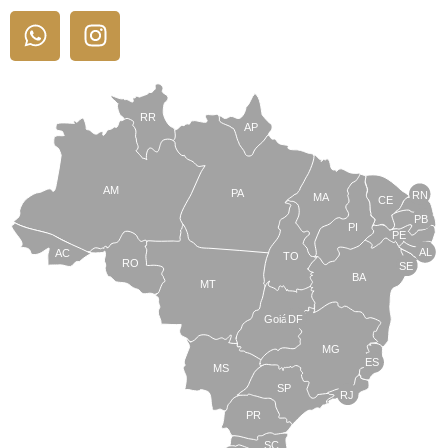
RR
AP
AM
PA
RN
MA
CE
PB
PI
PE
AL
AC
TO
RO
SE
BA
MT
Goiás
DF
MG
ES
MS
SP
RJ
PR
SC