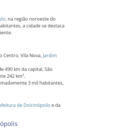
ulo
, na região noroeste do
bitantes, a cidade se destaca
iente.
o Centro, Vila Nova,
Jardim
de 490 km da capital, São
nte 242 km².
madamente 3 mil habitantes,
efeitura de Dolcinópolis
e da
ópolis