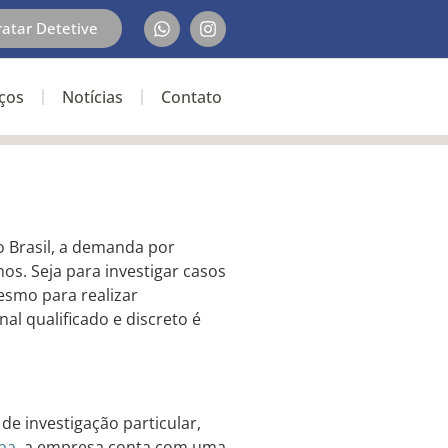
ratar Detetive
iços
Notícias
Contato
 Brasil, a demanda por
os. Seja para investigar casos
mesmo para realizar
al qualificado e discreto é
de investigação particular,
iba
, a empresa conta com uma