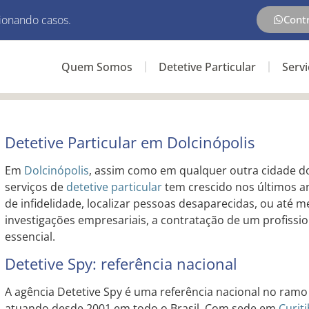
ionando casos.
Cont
Quem Somos
Detetive Particular
Serv
Detetive Particular em Dolcinópolis
Em
Dolcinópolis
, assim como em qualquer outra cidade do
serviços de
detetive particular
tem crescido nos últimos an
de infidelidade, localizar pessoas desaparecidas, ou até 
investigações empresariais, a contratação de um profission
essencial.
Detetive Spy: referência nacional
A agência Detetive Spy é uma referência nacional no ramo 
atuando desde 2001 em todo o Brasil. Com sede em
Curit