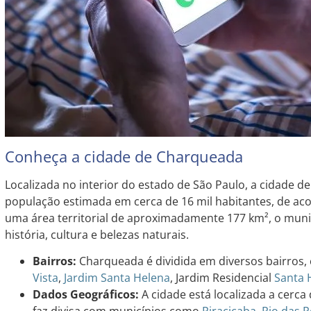
Conheça a cidade de Charqueada
Localizada no interior do estado de São Paulo, a cidade 
população estimada em cerca de 16 mil habitantes, de a
uma área territorial de aproximadamente 177 km², o muni
história, cultura e belezas naturais.
Bairros:
Charqueada é dividida em diversos bairros
Vista
,
Jardim
Santa Helena
, Jardim Residencial
Santa 
Dados Geográficos:
A cidade está localizada a cerca
faz divisa com municípios como
Piracicaba
,
Rio das 