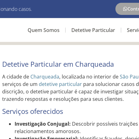
ionando casos.
Cont
Quem Somos
Detetive Particular
Serv
Detetive Particular em Charqueada
A cidade de
Charqueada
, localizada no interior de
São Pau
serviços de um
detetive particular
para solucionar casos d
discrição, o detetive particular é capaz de investigar situ
trazendo respostas e resoluções para seus clientes.
Serviços oferecidos
Investigação Conjugal:
Descobrir possíveis traições
relacionamentos amorosos.
Investigação Empresarial:
Identificar fraudes, desv