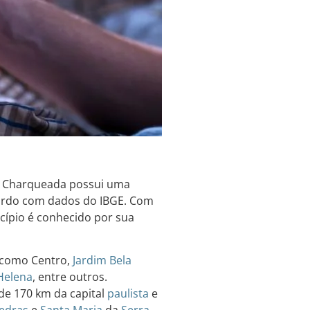
de Charqueada possui uma
cordo com dados do IBGE. Com
cípio é conhecido por sua
, como Centro,
Jardim
Bela
Helena
, entre outros.
 de 170 km da capital
paulista
e
Pedras
e
Santa Maria
da
Serra
.