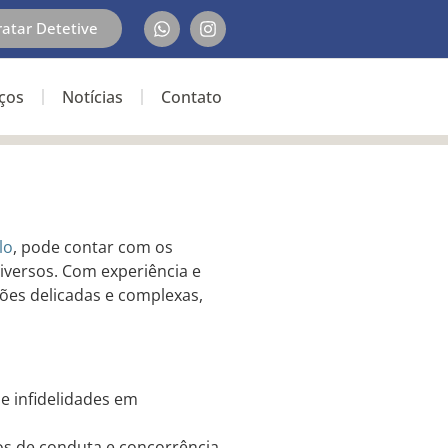
ratar Detetive
iços
Notícias
Contato
lo
, pode contar com os
iversos. Com experiência e
ações delicadas e complexas,
 e infidelidades em
ios de conduta e concorrência