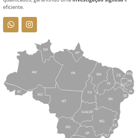
eficiente.
RR
AP
AM
PA
RN
MA
CE
PB
PI
PE
AL
AC
TO
RO
SE
BA
MT
Goiás
DF
MG
ES
MS
SP
RJ