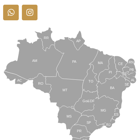
RR
AP
AM
PA
RN
MA
CE
PB
PI
PE
AL
AC
TO
RO
SE
BA
MT
Goiás
DF
MG
ES
MS
SP
RJ
PR