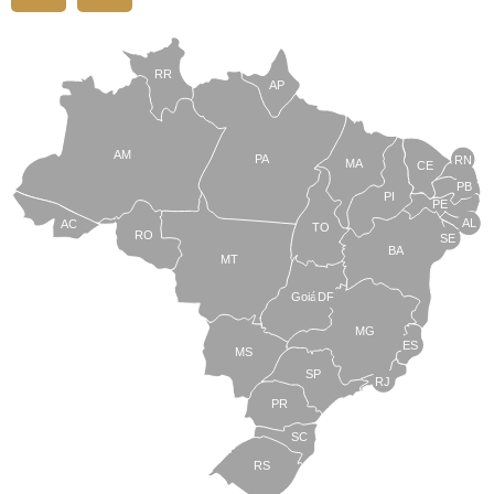
RR
AP
AM
PA
RN
MA
CE
PB
PI
PE
AL
AC
TO
RO
SE
BA
MT
Goiás
DF
MG
ES
MS
SP
RJ
PR
SC
RS