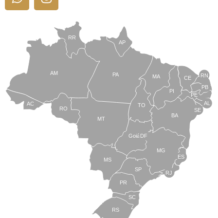
RR
AP
AM
PA
RN
MA
CE
PB
PI
PE
AL
AC
TO
RO
SE
BA
MT
Goiás
DF
MG
ES
MS
SP
RJ
PR
SC
RS