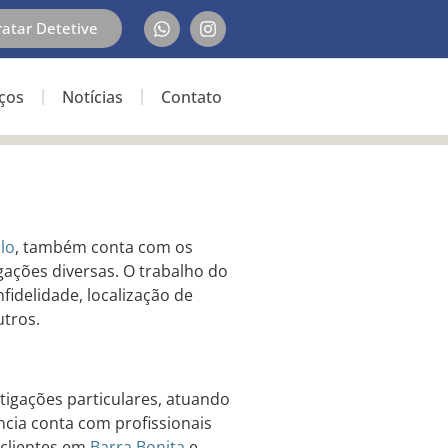
ratar Detetive
iços
Notícias
Contato
lo
, também conta com os
gações diversas. O trabalho do
fidelidade, localização de
utros.
tigações particulares, atuando
ência conta com profissionais
 clientes em
Barra Bonita
e