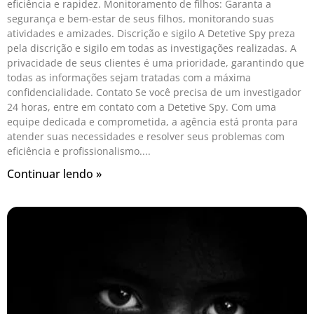
eficiência e rapidez. Monitoramento de filhos: Garanta a
segurança e bem-estar de seus filhos, monitorando suas
atividades e amizades. Discrição e sigilo A Detetive Spy preza
pela discrição e sigilo em todas as investigações realizadas. A
privacidade de seus clientes é uma prioridade, garantindo que
todas as informações sejam tratadas com a máxima
confidencialidade. Contato Se você precisa de um investigador
24 horas, entre em contato com a Detetive Spy. Com uma
equipe dedicada e comprometida, a agência está pronta para
atender suas necessidades e resolver seus problemas com
eficiência e profissionalismo.
Continuar lendo »