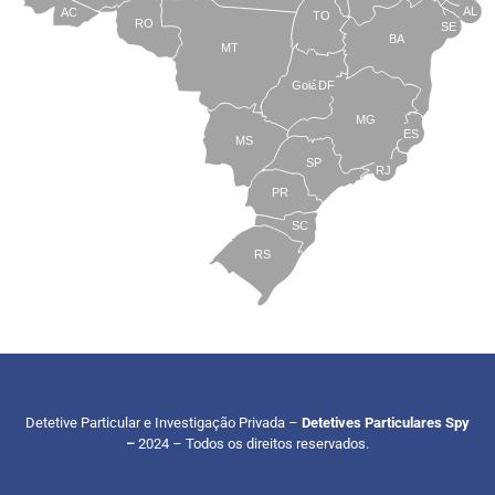
AL
AC
TO
RO
SE
BA
MT
Goiás
DF
MG
ES
MS
SP
RJ
PR
SC
RS
Detetive Particular e Investigação Privada –
Detetives Particulares Spy
–
2024 – Todos os direitos reservados.