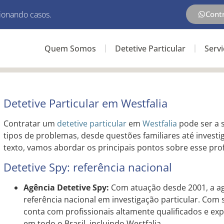
ionando casos.
Cont
Quem Somos
Detetive Particular
Serv
Detetive Particular em Westfalia
Contratar um
detetive particular
em
Westfalia
pode ser a s
tipos de problemas, desde questões familiares até investi
texto, vamos abordar os principais pontos sobre esse prof
Detetive Spy: referência nacional
Agência Detetive Spy:
Com atuação desde 2001, a ag
referência nacional em investigação particular. Co
conta com profissionais altamente qualificados e exp
em todo o Brasil, incluindo Westfalia.