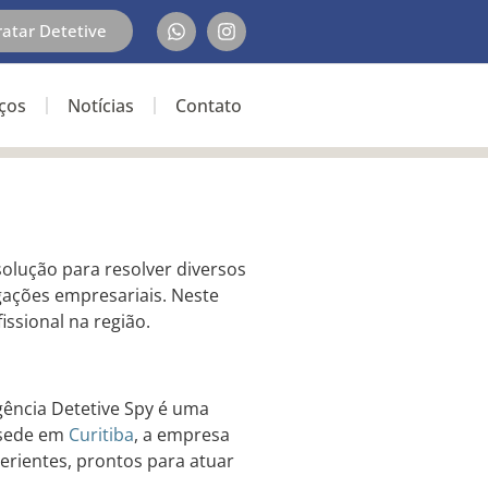
ratar Detetive
iços
Notícias
Contato
olução para resolver diversos
gações empresariais. Neste
issional na região.
ência Detetive Spy é uma
m sede em
Curitiba
, a empresa
erientes, prontos para atuar