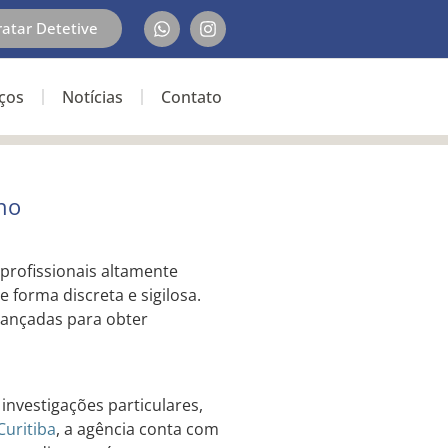
ratar Detetive
iços
Notícias
Contato
ho
 profissionais altamente
e forma discreta e sigilosa.
avançadas para obter
investigações particulares,
Curitiba
, a agência conta com