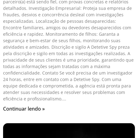
parceiro(a) está sendo fiel, com provas concretas e relatórios
detalhados. Investigação Empresarial: Proteja sua empresa de
fraudes, desvios e concorrência desleal com investigações
especializadas. Localização de pessoas desaparecidas:
Encontre familiares, amigos ou devedores desaparecidos com
eficiência e rapidez. Monitoramento de filhos: Garanta a
segurança e bem-estar de seus filhos, monitorando suas
atividades e amizades. Discrição e sigilo A Detetive Spy preza
pela discrição e sigilo em todas as investigações realizadas. A
privacidade de seus clientes é uma prioridade, garantindo que
todas as informações sejam tratadas com a máxima
confidencialidade. Contato Se você precisa de um investigador
24 horas, entre em contato com a Detetive Spy. Com uma
equipe dedicada e comprometida, a agência está pronta para
atender suas necessidades e resolver seus problemas com
eficiência e profissionalismo.
Continuar lendo »