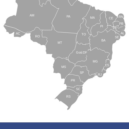
AM
PA
RN
MA
CE
PB
PI
PE
AL
AC
TO
RO
SE
BA
MT
Goiás
DF
MG
ES
MS
SP
RJ
PR
SC
RS