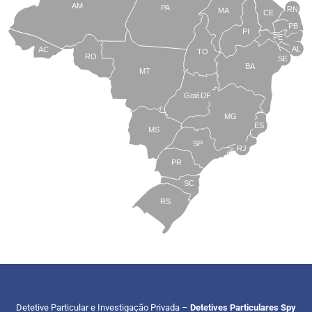
AM
PA
RN
MA
CE
PB
PI
PE
AL
AC
TO
RO
SE
BA
MT
Goiás
DF
MG
ES
MS
SP
RJ
PR
SC
RS
Detetive Particular e Investigação Privada –
Detetives Particulares Spy