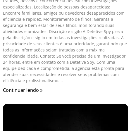
fraudes, desvios e concorrência desleal com investigações
especializadas. Localização de pessoas desaparecidas:
Encontre familiares, amigos ou devedores desaparecidos com
eficiência e rapidez. Monitoramento de filhos: Garanta a
segurança e bem-estar de seus filhos, monitorando suas
atividades e amizades. Discrição e sigilo A Detetive Spy preza
pela discrição e sigilo em todas as investigações realizadas. A
privacidade de seus clientes é uma prioridade, garantindo que
todas as informações sejam tratadas com a máxima
confidencialidade. Contato Se você precisa de um investigador
24 horas, entre em contato com a Detetive Spy. Com uma
equipe dedicada e comprometida, a agência está pronta para
atender suas necessidades e resolver seus problemas com
eficiência e profissionalismo.
Continuar lendo »