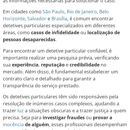
as informações necessárias para solucionar o caso.
Em cidades como
São Paulo
,
Rio de Janeiro
,
Belo
Horizonte
,
Salvador
e
Brasília
, é comum encontrar
detetives particulares especializados em diferentes
áreas, como
casos de infidelidade
ou
localização de
pessoas desaparecidas
.
Para encontrar um detetive particular confiável, é
importante realizar uma pesquisa prévia, verificando
sua
experiência
,
reputação
e
credibilidade
no
mercado. Além disso, é fundamental estabelecer um
contrato claro e detalhado para garantir a
transparência do serviço prestado.
Os detetives particulares têm sido responsáveis pela
resolução de inúmeros casos complexos, ajudando a
trazer
luz
a situações obscuras e a trazer justiça a quem
precisa. Seja para
investigar fraudes
ou
provar a
inocência
de alguém
, esses profissionais desempenham