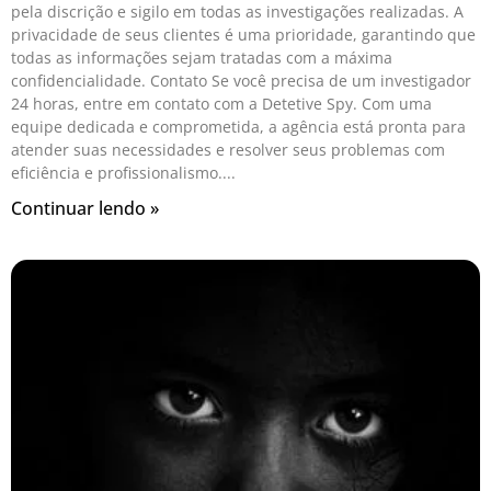
pela discrição e sigilo em todas as investigações realizadas. A
privacidade de seus clientes é uma prioridade, garantindo que
todas as informações sejam tratadas com a máxima
confidencialidade. Contato Se você precisa de um investigador
24 horas, entre em contato com a Detetive Spy. Com uma
equipe dedicada e comprometida, a agência está pronta para
atender suas necessidades e resolver seus problemas com
eficiência e profissionalismo.
Continuar lendo »