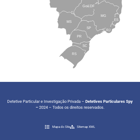
Goiás
DF
MG
ES
MS
SP
RJ
PR
SC
RS
Detetive Particular e Investigação Privada –
Detetives Particulares Spy
–
2024 – Todos os direitos reservados.
Mapa do Site
Sitemap XML