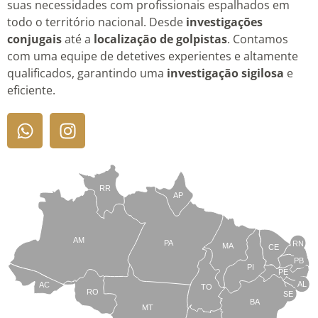
suas necessidades com profissionais espalhados em
todo o território nacional. Desde
investigações
conjugais
até a
localização de golpistas
. Contamos
com uma equipe de detetives experientes e altamente
qualificados, garantindo uma
investigação sigilosa
e
eficiente.
RR
AP
AM
PA
RN
MA
CE
PB
PI
PE
AL
AC
TO
RO
SE
BA
MT