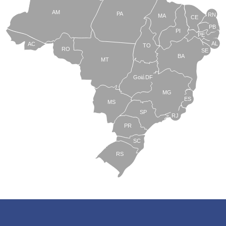
AM
PA
RN
MA
CE
PB
PI
PE
AL
AC
TO
RO
SE
BA
MT
Goiás
DF
MG
ES
MS
SP
RJ
PR
SC
RS