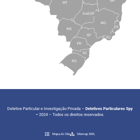
BA
MT
Goiás
DF
MG
ES
MS
SP
RJ
PR
SC
RS
Detetive Particular e Investigação Privada –
Detetives Particulares Spy
–
2024 – Todos os direitos reservados.
Mapa do Site
Sitemap XML