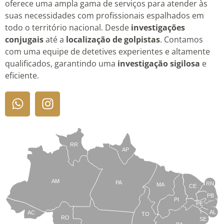
oferece uma ampla gama de serviços para atender às
suas necessidades com profissionais espalhados em
todo o território nacional. Desde
investigações
conjugais
até a
localização de golpistas
. Contamos
com uma equipe de detetives experientes e altamente
qualificados, garantindo uma
investigação sigilosa
e
eficiente.
RR
AP
AM
PA
RN
MA
CE
PB
PI
PE
AL
AC
TO
RO
SE