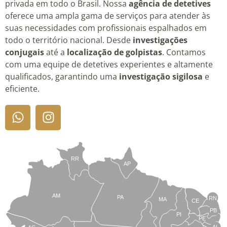
privada em todo o Brasil. Nossa
agência de detetives
oferece uma ampla gama de serviços para atender às
suas necessidades com profissionais espalhados em
todo o território nacional. Desde
investigações
conjugais
até a
localização de golpistas
. Contamos
com uma equipe de detetives experientes e altamente
qualificados, garantindo uma
investigação sigilosa
e
eficiente.
RR
AP
AM
PA
RN
MA
CE
PB
PI
PE
AL