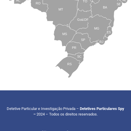
AC
TO
RO
SE
BA
MT
Goiás
DF
MG
ES
MS
SP
RJ
PR
SC
RS
Detetive Particular e Investigação Privada –
Detetives Particulares Spy
–
2024 – Todos os direitos reservados.