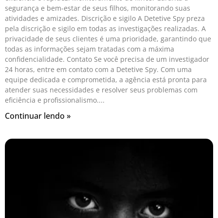
segurança e bem-estar de seus filhos, monitorando suas
atividades e amizades. Discrição e sigilo A Detetive Spy preza
pela discrição e sigilo em todas as investigações realizadas. A
privacidade de seus clientes é uma prioridade, garantindo que
todas as informações sejam tratadas com a máxima
confidencialidade. Contato Se você precisa de um investigador
24 horas, entre em contato com a Detetive Spy. Com uma
equipe dedicada e comprometida, a agência está pronta para
atender suas necessidades e resolver seus problemas com
eficiência e profissionalismo.
Continuar lendo »