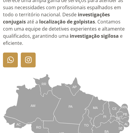
oferece uma ampla gama de serviços para atender às
suas necessidades com profissionais espalhados em
todo o território nacional. Desde
investigações
conjugais
até a
localização de golpistas
. Contamos
com uma equipe de detetives experientes e altamente
qualificados, garantindo uma
investigação sigilosa
e
eficiente.
RR
AP
AM
PA
RN
MA
CE
PB
PI
PE
AL
AC
TO
RO
SE
BA