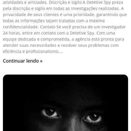
atividades e amizades. Discrição e sigilo A Detetive Spy preza
pela discrição e sigilo em todas as investigações realizadas. A
privacidade de seus clientes é uma prioridade, garantindo que
todas as informações sejam tratadas com a máxima
confidencialidade. Contato Se você precisa de um investigador
24 horas, entre em contato com a Detetive Spy. Com uma
equipe dedicada e comprometida, a agência está pronta para
atender suas necessidades e resolver seus problemas com
eficiência e profissionalismo.
Continuar lendo »