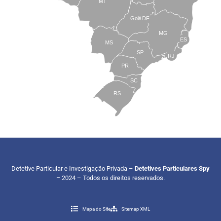
MT
Goiás
DF
MG
ES
MS
SP
RJ
PR
SC
RS
Detetive Particular e Investigação Privada –
Detetives Particulares Spy
–
2024 – Todos os direitos reservados.
Mapa do Site
Sitemap XML