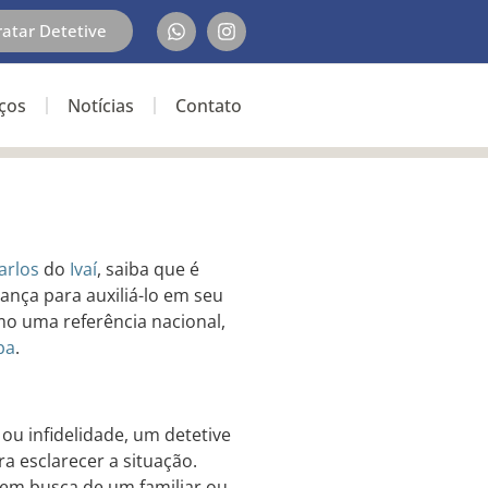
ratar Detetive
iços
Notícias
Contato
arlos
do
Ivaí
, saiba que é
ança para auxiliá-lo em seu
mo uma referência nacional,
ba
.
ou infidelidade, um detetive
a esclarecer a situação.
 em busca de um familiar ou