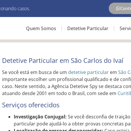
ionando casos.
Cont
Quem Somos
Detetive Particular
Serv
Detetive Particular em São Carlos do Ivaí
Se você está em busca de um
detetive particular
em
São C
importante escolher um profissional qualificado e de confi
caso. Neste sentido, a Agência Detetive Spy se destaca co
atuando desde 2001 em todo o Brasil, com sede em
Curiti
Serviços oferecidos
Investigação Conjugal:
Se você desconfia de traição 
particular pode ajudá-lo a obter provas concretas par
Localização de pessoas desaparecidas:
Caso esteja