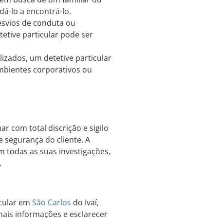
á-lo a encontrá-lo.
esvios de conduta ou
etive particular pode ser
zados, um detetive particular
mbientes corporativos ou
r com total discrição e sigilo
e segurança do cliente. A
m todas as suas investigações,
.
icular em
São Carlos
do Ivaí,
mais informações e esclarecer