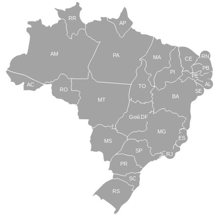
RR
AP
AM
PA
RN
MA
CE
PB
PI
PE
AL
AC
TO
RO
SE
BA
MT
Goiás
DF
MG
ES
MS
SP
RJ
PR
SC
RS