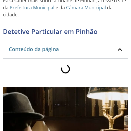
Para saber mais sobre a cidade de Pinhão, acesse o site
da
Prefeitura Municipal
e da
Câmara Municipal
da
cidade.
Detetive Particular em Pinhão
Conteúdo da página