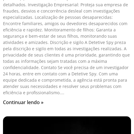
detalhados. Investigação Empresarial: Proteja sua empresa de
fraudes, desvios e concorrência desleal com investigações
especializadas. Localização de pessoas desaparecidas:
Encontre familiares, amigos ou devedores desaparecidos com
eficiência e rapidez. Monitoramento de filhos: Garanta a
segurança e bem-estar de seus filhos, monitorando suas
atividades e amizades. Discrição e sigilo A Detetive Spy preza
pela discrição e sigilo em todas as investigações realizadas. A
privacidade de seus clientes é uma prioridade, garantindo que
todas as informações sejam tratadas com a máxima
confidencialidade. Contato Se você precisa de um investigador
24 horas, entre em contato com a Detetive Spy. Com uma
equipe dedicada e comprometida, a agência está pronta para
atender suas necessidades e resolver seus problemas com
eficiência e profissionalismo.
Continuar lendo »