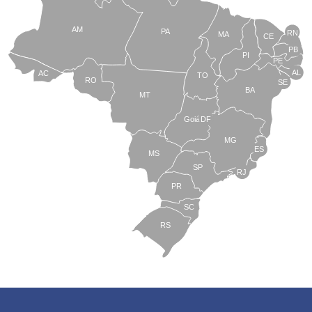
AM
PA
RN
MA
CE
PB
PI
PE
AL
AC
TO
RO
SE
BA
MT
Goiás
DF
MG
ES
MS
SP
RJ
PR
SC
RS