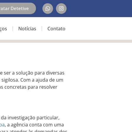
ratar Detetive
iços
Notícias
Contato
 ser a solução para diversas
e sigilosa. Com a ajuda de um
vas concretas para resolver
da investigação particular,
iba
, a agência conta com uma
 para atender às demandas dos