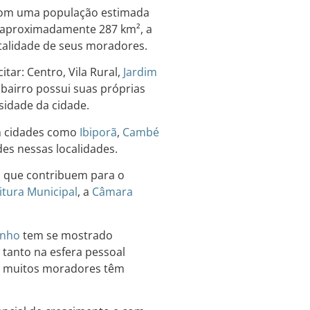
com uma população estimada
e aproximadamente 287 km², a
italidade de seus moradores.
tar: Centro, Vila Rural,
Jardim
 bairro possui suas próprias
rsidade da cidade.
om cidades como
Ibiporã
,
Cambé
ades nessas localidades.
s que contribuem para o
itura Municipal
, a
Câmara
inho
tem se mostrado
 tanto na esfera pessoal
s, muitos moradores têm