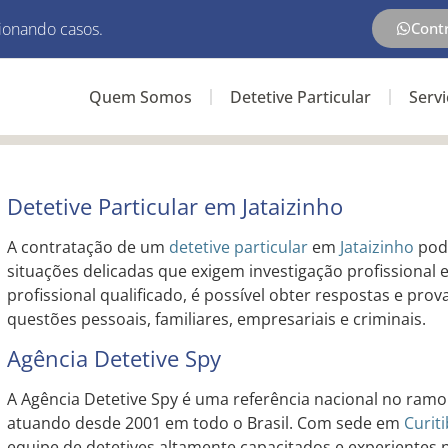
ionando casos.
Cont
Quem Somos
Detetive Particular
Serv
Detetive Particular em Jataizinho
A contratação de um
detetive particular
em
Jataizinho
pode
situações delicadas que exigem investigação profissional 
profissional qualificado, é possível obter respostas e pro
questões pessoais, familiares, empresariais e criminais.
Agência Detetive Spy
A Agência Detetive Spy é uma referência nacional no ramo 
atuando desde 2001 em todo o Brasil. Com sede em
Curit
equipe de detetives altamente capacitados e experientes