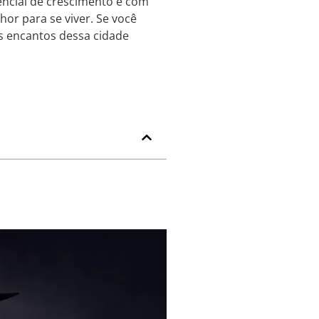
encial de crescimento e com
or para se viver. Se você
os encantos dessa cidade