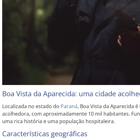
Boa Vista da Aparecida: uma cidade acolh
Localizada no estado do
Paraná
, Boa Vista da Aparecida é
acolhedora, com aproximadamente 10 mil habitantes. Fun
uma rica história e uma população hospitaleira.
Características geográficas