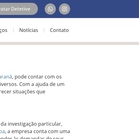
ratar Detetive
iços
Notícias
Contato
araná
, pode contar com os
iversos. Com a ajuda de um
arecer situações que
da investigação particular,
iba
, a empresa conta com uma
atender às demandas de seus