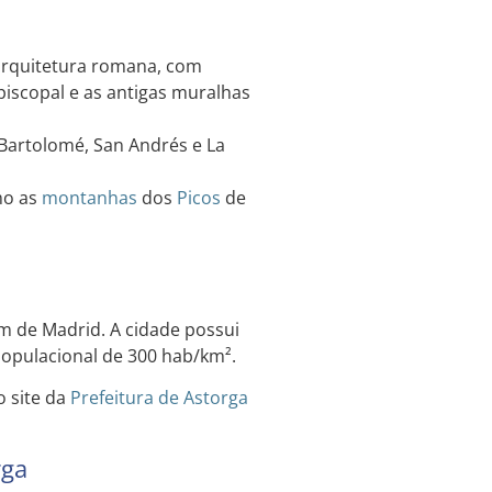
 arquitetura romana, com
piscopal e as antigas muralhas
 Bartolomé, San Andrés e La
mo as
montanhas
dos
Picos
de
km de Madrid. A cidade possui
pulacional de 300 hab/km².
o site da
Prefeitura de Astorga
rga