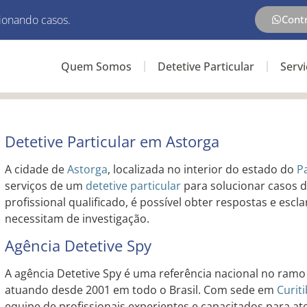
ionando casos.
Cont
Quem Somos
Detetive Particular
Serv
Detetive Particular em Astorga
A cidade de
Astorga
, localizada no interior do estado do
P
serviços de um
detetive particular
para solucionar casos d
profissional qualificado, é possível obter respostas e escl
necessitam de investigação.
Agência Detetive Spy
A agência Detetive Spy é uma referência nacional no ramo 
atuando desde 2001 em todo o Brasil. Com sede em
Curit
equipe de profissionais experientes e capacitados para 