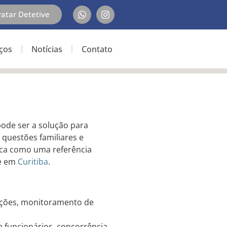
ratar Detetive
iços
Notícias
Contato
ode ser a solução para
 questões familiares e
taca como uma referência
de em
Curitiba
.
ições, monitoramento de
e funcionários, concorrência