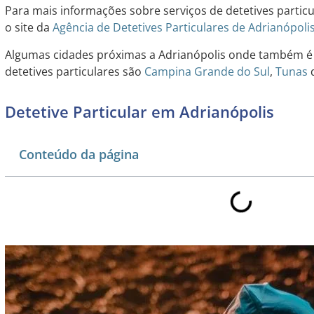
Para mais informações sobre serviços de detetives partic
o site da
Agência de Detetives Particulares de Adrianópoli
Algumas cidades próximas a Adrianópolis onde também é p
detetives particulares são
Campina Grande do Sul
,
Tunas
d
Detetive Particular em Adrianópolis
Conteúdo da página