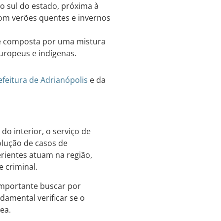
ão sul do estado, próxima à
com verões quentes e invernos
é composta por uma mistura
uropeus e indígenas.
efeitura de Adrianópolis
e da
o interior, o serviço de
olução de casos de
erientes atuam na região,
e criminal.
 importante buscar por
ndamental verificar se o
ea.