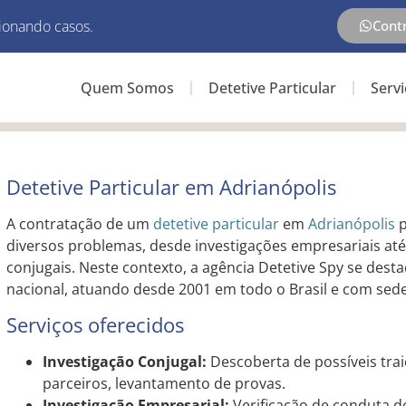
ionando casos.
Cont
Quem Somos
Detetive Particular
Serv
Detetive Particular em Adrianópolis
A contratação de um
detetive particular
em
Adrianópolis
p
diversos problemas, desde investigações empresariais até
conjugais. Neste contexto, a agência Detetive Spy se des
nacional, atuando desde 2001 em todo o Brasil e com se
Serviços oferecidos
Investigação Conjugal:
Descoberta de possíveis tra
parceiros, levantamento de provas.
Investigação Empresarial:
Verificação de conduta d