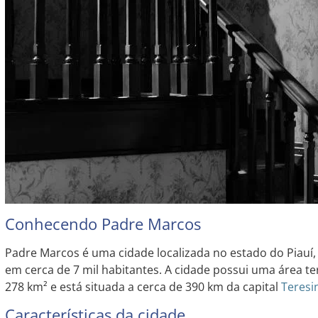
Conhecendo Padre Marcos
Padre Marcos é uma cidade localizada no estado do Piau
em cerca de 7 mil habitantes. A cidade possui uma área t
278 km² e está situada a cerca de 390 km da capital
Teresi
Características da cidade