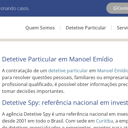
ionando casos.
Cont
Quem Somos
Detetive Particular
Serv
Detetive Particular em Manoel Emídio
A contratação de um
detetive particular
em
Manoel Emídi
para resolver questões pessoais, familiares ou empresari
profissional qualificado, é possível obter informações pre
tomar decisões importantes.
Detetive Spy: referência nacional em inves
A agência Detetive Spy é uma referência nacional em inves
desde 2001 em todo o Brasil. Com sede em
Curitiba
, a em
de detetives especializados e experientes, prontos para a