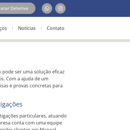
ratar Detetive
iços
Notícias
Contato
o
pode ser uma solução eficaz
ais. Com a ajuda de um
cisas e provas concretas para
tigações
tigações particulares, atuando
presa conta com uma equipe
tender clientes em Manoel