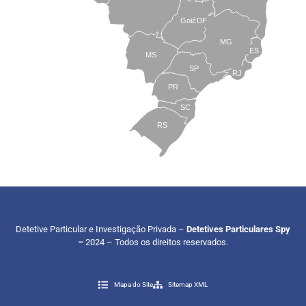
Goiás
DF
MG
ES
MS
SP
RJ
PR
SC
RS
Detetive Particular e Investigação Privada –
Detetives Particulares Spy
–
2024 – Todos os direitos reservados.
Mapa do Site
Sitemap XML