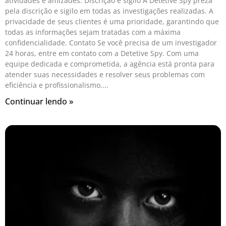
atividades e amizades. Discrição e sigilo A Detetive Spy preza
pela discrição e sigilo em todas as investigações realizadas. A
privacidade de seus clientes é uma prioridade, garantindo que
todas as informações sejam tratadas com a máxima
confidencialidade. Contato Se você precisa de um investigador
24 horas, entre em contato com a Detetive Spy. Com uma
equipe dedicada e comprometida, a agência está pronta para
atender suas necessidades e resolver seus problemas com
eficiência e profissionalismo.
Continuar lendo »