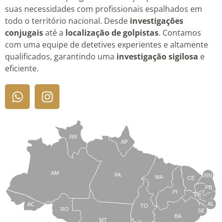
suas necessidades com profissionais espalhados em
todo o território nacional. Desde
investigações
conjugais
até a
localização de golpistas
. Contamos
com uma equipe de detetives experientes e altamente
qualificados, garantindo uma
investigação sigilosa
e
eficiente.
RR
AP
AM
PA
RN
MA
CE
PB
PI
PE
AL
AC
TO
RO
SE
BA
MT