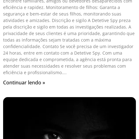
Encontre familiares, amigos ou devedores desaparecidos com
eficiência e rapidez. Monitoramento de filhos: Garanta a
segurança e bem-estar de seus filhos, monitorando suas
atividades e amizades. Discrição e sigilo A Detetive Spy preza
pela discrição e sigilo em todas as investigações realizadas. A
privacidade de seus clientes é uma prioridade, garantindo que
todas as informações sejam tratadas com a máxima
confidencialidade. Contato Se você precisa de um investigador
24 horas, entre em contato com a Detetive Spy. Com uma
equipe dedicada e comprometida, a agência está pronta para
atender suas necessidades e resolver seus problemas com
eficiência e profissionalismo.
Continuar lendo »