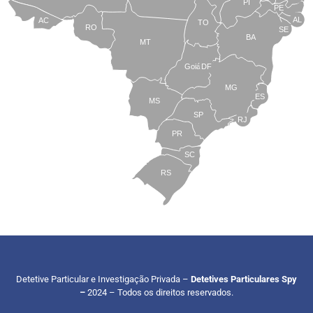
PI
PE
AL
AC
TO
RO
SE
BA
MT
Goiás
DF
MG
ES
MS
SP
RJ
PR
SC
RS
Detetive Particular e Investigação Privada –
Detetives Particulares Spy
–
2024 – Todos os direitos reservados.