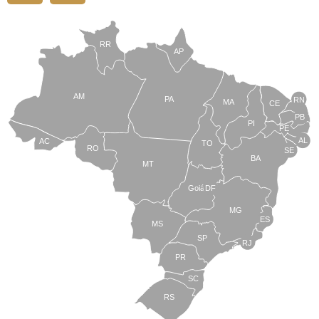
RR
AP
AM
PA
RN
MA
CE
PB
PI
PE
AL
AC
TO
RO
SE
BA
MT
Goiás
DF
MG
ES
MS
SP
RJ
PR
SC
RS