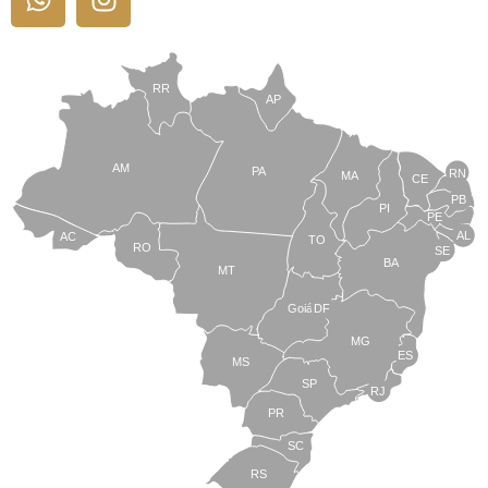
RR
AP
AM
PA
RN
MA
CE
PB
PI
PE
AL
AC
TO
RO
SE
BA
MT
Goiás
DF
MG
ES
MS
SP
RJ
PR
SC
RS