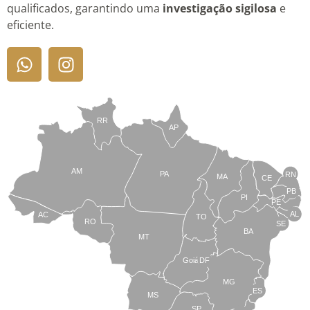
qualificados, garantindo uma
investigação sigilosa
e
eficiente.
RR
AP
AM
PA
RN
MA
CE
PB
PI
PE
AL
AC
TO
RO
SE
BA
MT
Goiás
DF
MG
ES
MS
SP