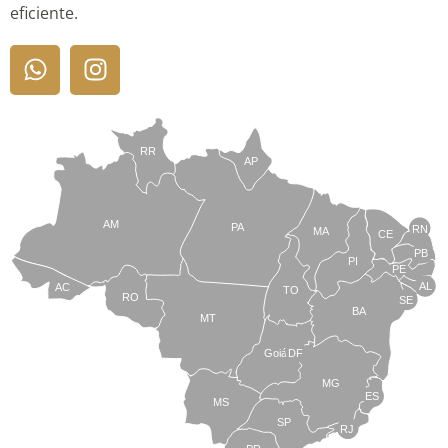
eficiente.
RR
AP
AM
PA
RN
MA
CE
PB
PI
PE
AL
AC
TO
RO
SE
BA
MT
Goiás
DF
MG
ES
MS
SP
RJ