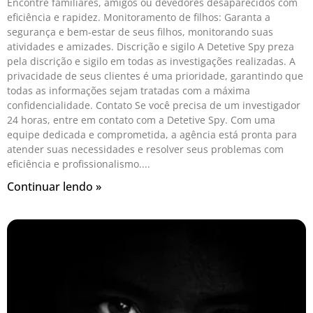
Encontre familiares, amigos ou devedores desaparecidos com
eficiência e rapidez. Monitoramento de filhos: Garanta a
segurança e bem-estar de seus filhos, monitorando suas
atividades e amizades. Discrição e sigilo A Detetive Spy preza
pela discrição e sigilo em todas as investigações realizadas. A
privacidade de seus clientes é uma prioridade, garantindo que
todas as informações sejam tratadas com a máxima
confidencialidade. Contato Se você precisa de um investigador
24 horas, entre em contato com a Detetive Spy. Com uma
equipe dedicada e comprometida, a agência está pronta para
atender suas necessidades e resolver seus problemas com
eficiência e profissionalismo.
Continuar lendo »