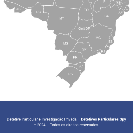
PI
PE
AL
AC
TO
RO
SE
BA
MT
Goiás
DF
MG
ES
MS
SP
RJ
PR
SC
RS
Detetive Particular e Investigação Privada –
Detetives Particulares Spy
–
2024 – Todos os direitos reservados.