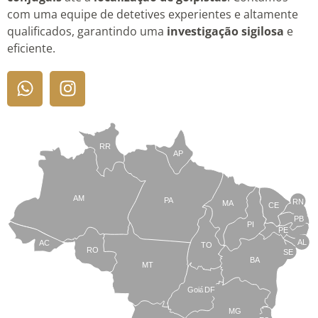
com uma equipe de detetives experientes e altamente
qualificados, garantindo uma
investigação sigilosa
e
eficiente.
RR
AP
AM
PA
RN
MA
CE
PB
PI
PE
AL
AC
TO
RO
SE
BA
MT
Goiás
DF
MG