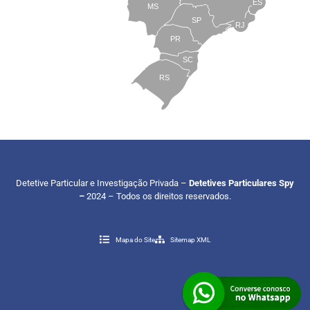
ES
MS
SP
RJ
PR
SC
RS
Detetive Particular e Investigação Privada –
Detetives Particulares Spy
–
2024 – Todos os direitos reservados.
Mapa do Site
Sitemap XML