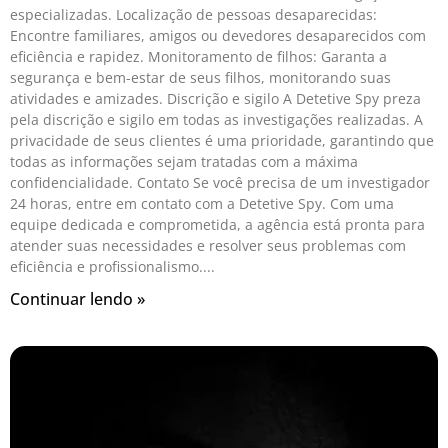
especializadas. Localização de pessoas desaparecidas:
Encontre familiares, amigos ou devedores desaparecidos com
eficiência e rapidez. Monitoramento de filhos: Garanta a
segurança e bem-estar de seus filhos, monitorando suas
atividades e amizades. Discrição e sigilo A Detetive Spy preza
pela discrição e sigilo em todas as investigações realizadas. A
privacidade de seus clientes é uma prioridade, garantindo que
todas as informações sejam tratadas com a máxima
confidencialidade. Contato Se você precisa de um investigador
24 horas, entre em contato com a Detetive Spy. Com uma
equipe dedicada e comprometida, a agência está pronta para
atender suas necessidades e resolver seus problemas com
eficiência e profissionalismo.
Continuar lendo »