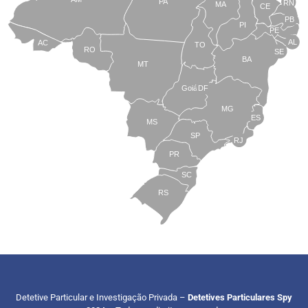
PA
RN
MA
CE
PB
PI
PE
AL
AC
TO
RO
SE
BA
MT
Goiás
DF
MG
ES
MS
SP
RJ
PR
SC
RS
Detetive Particular e Investigação Privada –
Detetives Particulares Spy