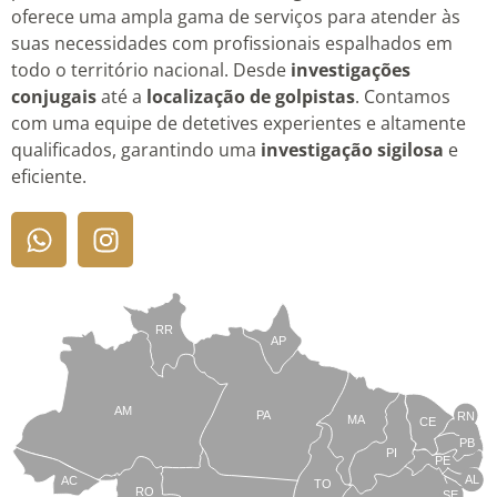
oferece uma ampla gama de serviços para atender às
suas necessidades com profissionais espalhados em
todo o território nacional. Desde
investigações
conjugais
até a
localização de golpistas
. Contamos
com uma equipe de detetives experientes e altamente
qualificados, garantindo uma
investigação sigilosa
e
eficiente.
RR
AP
AM
PA
RN
MA
CE
PB
PI
PE
AL
AC
TO
RO
SE