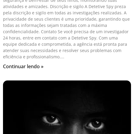
segurança e bem-estar de seus filhos, monitorando suas
atividades e amizades. Discrição e sigilo A Detetive Spy preza
pela discrição e sigilo em todas as investigações realizadas. A
privacidade de seus clientes é uma prioridade, garantindo que
todas as informações sejam tratadas com a máxima
confidencialidade. Contato Se você precisa de um investigador
24 horas, entre em contato com a Detetive Spy. Com uma
equipe dedicada e comprometida, a agência está pronta para
atender suas necessidades e resolver seus problemas com
eficiência e profissionalismo.
Continuar lendo »