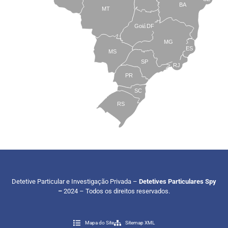
BA
MT
Goiás
DF
MG
ES
MS
SP
RJ
PR
SC
RS
Detetive Particular e Investigação Privada –
Detetives Particulares Spy
–
2024 – Todos os direitos reservados.
Mapa do Site
Sitemap XML